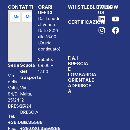
CONTATTI
ORARI
WHISTLEBLOWING
FOLLOW
UFFICI
US
Dal Lunedì
CERTIFICAZIONI
al Venerdì:
Dalle 8:00
alle 18:00
(Orario
continuato)
F.A.I
Sabato:
BRESCIA
Sede
Scuola
08.00 –
E
del
12.00
LOMBARDIA
Via
trasporto
ORIENTALE
della
ADERISCE
Volta,
Via
A:
84/D
Malta,
25124
12
BRESCIA
25124
BRESCIA
Tel.
+39.030.35568
Tel.:
Fax.
+39.030.3556865