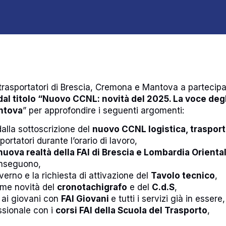
utotrasportatori di Brescia, Cremona e Mantova a partecip
al titolo “Nuovo CCNL: novità del 2025. La voce degl
ntova
” per approfondire i seguenti argomenti:
dalla sottoscrizione del
nuovo CCNL logistica, traspor
portatori durante l’orario di lavoro,
nuova realtà della FAI di Brescia e Lombardia Orienta
onseguono,
verno e la richiesta di attivazione del
Tavolo tecnico
,
time novità del
cronotachigrafo
e del
C.d.S
,
ti ai giovani con
FAI Giovani
e tutti i servizi già in essere,
ssionale con i
corsi FAI della Scuola del Trasporto
,