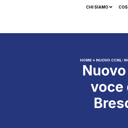
CHI SIAMO
COS
HOME
»
NUOVO CCNL: NO
Nuovo 
voce 
Bres