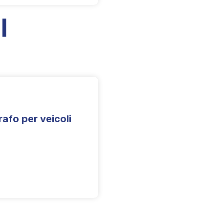
I
afo per veicoli